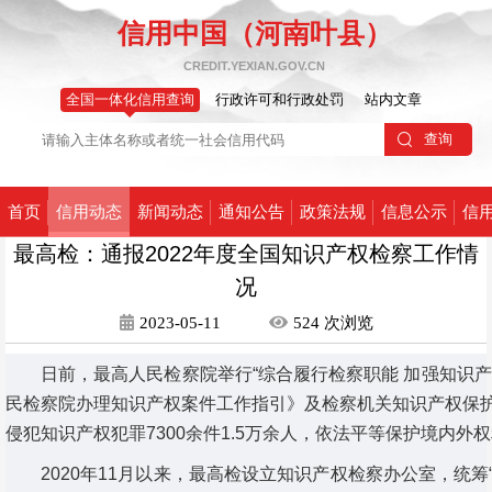
信用中国（河南叶县）
CREDIT.YEXIAN.GOV.CN
全国一体化信用查询
行政许可和行政处罚
站内文章
首页
信用动态
新闻动态
通知公告
政策法规
信息公示
信
最高检：通报2022年度全国知识产权检察工作情
况
2023-05-11
524
次
浏览
日前，最高人民检察院举行“综合履行检察职能 加强知识产
民检察院办理知识产权案件工作指引》及检察机关知识产权保护
侵犯知识产权犯罪7300余件1.5万余人，依法平等保护境内外
2020年11月以来，最高检设立知识产权检察办公室，统