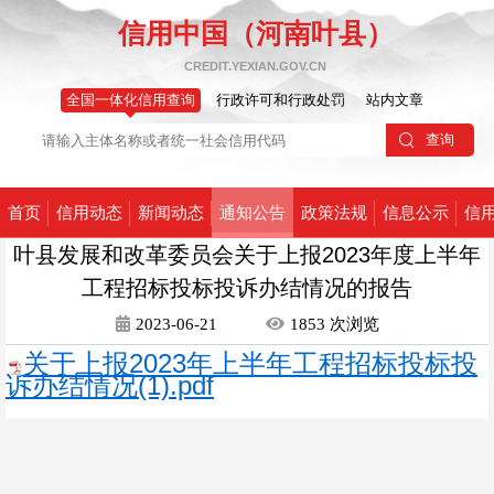
信用中国（河南叶县）
CREDIT.YEXIAN.GOV.CN
全国一体化信用查询
行政许可和行政处罚
站内文章
首页
信用动态
新闻动态
通知公告
政策法规
信息公示
信
叶县发展和改革委员会关于上报2023年度上半年
工程招标投标投诉办结情况的报告
2023-06-21
1853
次
浏览
关于上报2023年上半年工程招标投标投
诉办结情况(1).pdf